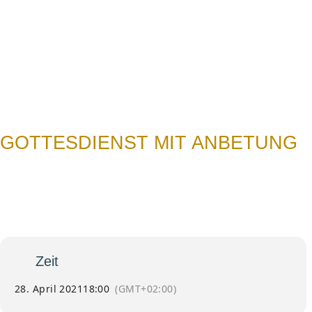
N
GOTTESDIENST MIT ANBETUNG
28
Gottesdienst mit
Anbetung
Apr
Betertreffen Barbarakapelle
Zeit
28. April 2021
18:00
(GMT+02:00)