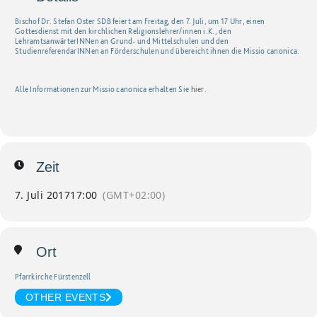
Bischof Dr. Stefan Oster SDB feiert am Freitag, den 7. Juli, um 17 Uhr, einen
Gottesdienst mit den kirchlichen Religionslehrer/innen i.K., den
LehramtsanwärterINNen an Grund- und Mittelschulen und den
StudienreferendarINNen an Förderschulen und übereicht ihnen die Missio canonica.
Alle Informationen zur Missio canonica erhalten Sie
hier
.
Zeit
7. Juli 2017
17:00
(GMT+02:00)
Ort
Pfarrkirche Fürstenzell
OTHER EVENTS