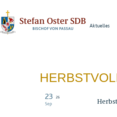
Aktuelles
HERBSTVO
23
26
Herbs
Sep
der Deuts