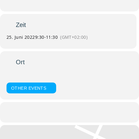
Zeit
25. Juni 2022
9:30
-
11:30
(GMT+02:00)
Ort
Dom St. Stephan
Domplatz, 94032 Passau
OTHER EVENTS
Kalender
Google Kalender