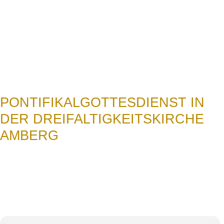
N
PONTIFIKALGOTTESDIENST IN
DER DREIFALTIGKEITSKIRCHE
AMBERG
12
Pontifikalgottesdienst
in der
Jun
Dreifaltigkeitskirche
Amberg