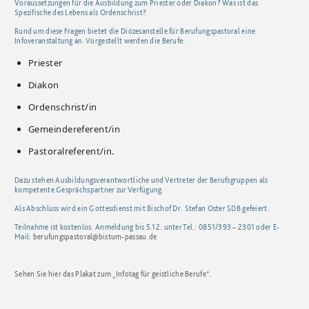
Voraussetzungen für die Ausbildung zum Priester oder Diakon? Was ist das
Spezifische des Lebens als Ordenschrist?
Rund um diese Fragen bietet die Diözesanstelle für Berufungspastoral eine
Infoveranstaltung an. Vorgestellt werden die Berufe:
Priester
Diakon
Ordenschrist/in
Gemeindereferent/in
Pastoralreferent/in.
Dazu stehen Ausbildungsverantwortliche und Vertreter der Berufsgruppen als
kompetente Gesprächspartner zur Verfügung.
Als Abschluss wird ein Gottesdienst mit Bischof Dr. Stefan Oster SDB gefeiert.
Teilnahme ist kostenlos. Anmeldung bis 5.12. unter Tel.: 0851/393 – 2301 oder E-
Mail:
berufungspastoral@bistum-passau.de
Sehen Sie hier das Plakat zum „Infotag für geistliche Berufe“.