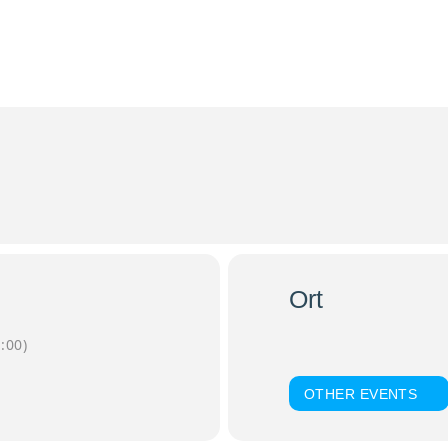
msgottesdienst 25 Jahre Malteserstift St. 
Jahre Malteserstift St. Nikola“ in der Pfarrkirche St. Anton.
Ort
Pfarrkirche St. Anton, Pas
:00)
Neuburgerstraße 70
OTHER EVENTS