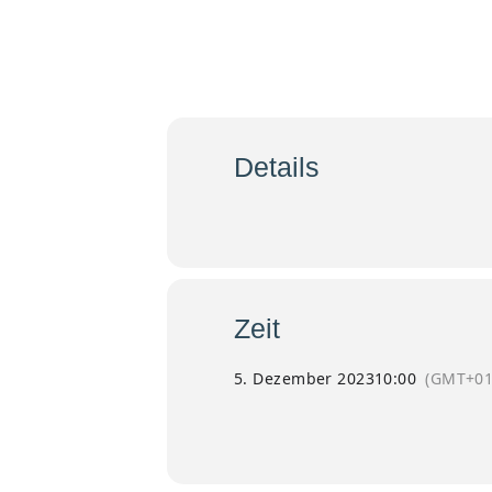
05
Jubiläu
Dez
Details
Bischof Stefan feiert das Jubiläum „25 
Zeit
5. Dezember 2023
10:00
(GMT+01