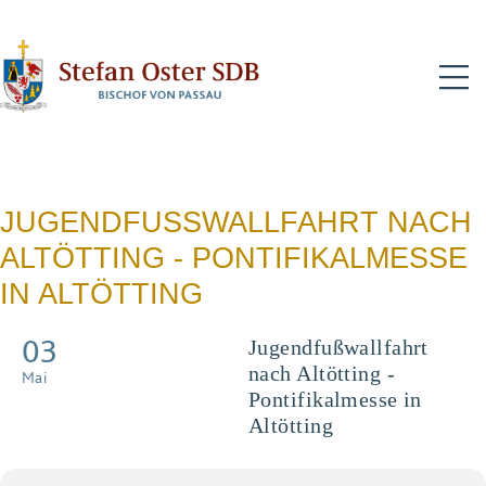
N
JUGENDFUSSWALLFAHRT NACH A
LTÖTTING - PONTIFIKALMESSE I
N ALTÖTTING
03
Jugendfußwallfahrt
nach Altötting -
Mai
Pontifikalmesse in
Altötting