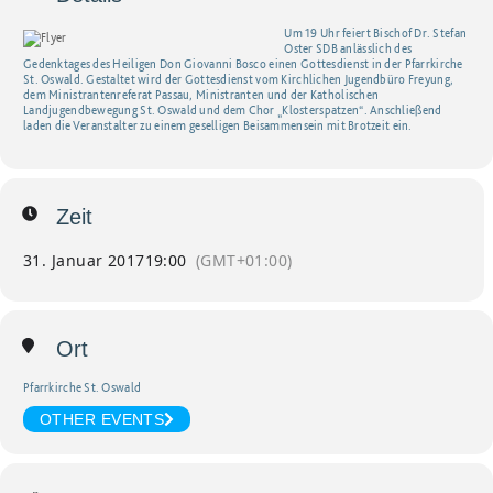
Um 19 Uhr feiert Bischof Dr. Stefan
Oster SDB anlässlich des
Gedenktages des Heiligen Don Giovanni Bosco einen Gottesdienst in der Pfarrkirche
St. Oswald. Gestaltet wird der Gottesdienst vom Kirchlichen Jugendbüro Freyung,
dem Ministrantenreferat Passau, Ministranten und der Katholischen
Landjugendbewegung St. Oswald und dem Chor „Klosterspatzen“. Anschließend
laden die Veranstalter zu einem geselligen Beisammensein mit Brotzeit ein.
Zeit
31. Januar 2017
19:00
(GMT+01:00)
Ort
Pfarrkirche St. Oswald
OTHER EVENTS