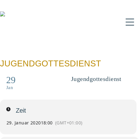
N
JUGENDGOTTESDIENST
29
Jugendgottesdienst
Don Bosco - Wer oder Was?!
Jan
Zeit
29. Januar 2020
18:00
(GMT+01:00)