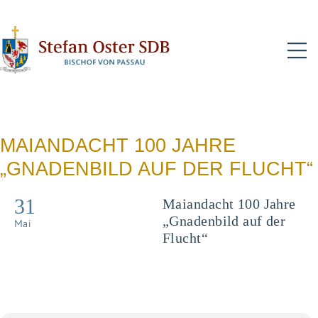
N
MAIANDACHT 100 JAHRE
„GNADENBILD AUF DER FLUCHT“
31
Maiandacht 100 Jahre
„Gnadenbild auf der
Mai
Flucht“
Anschließend
Lichterprozession zum
Kapellplatz