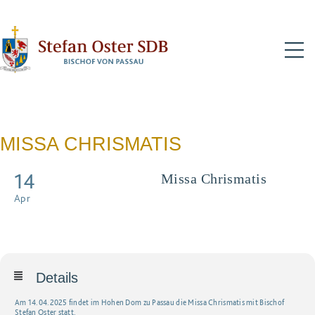
N
MISSA CHRISMATIS
14
Missa Chrismatis
Chrisam-Messe im Rahmen
Apr
des Priester- und
Diakonentags
Details
Am 14.04.2025 findet im Hohen Dom zu Passau die Missa Chrismatis mit Bischof
Stefan Oster statt.