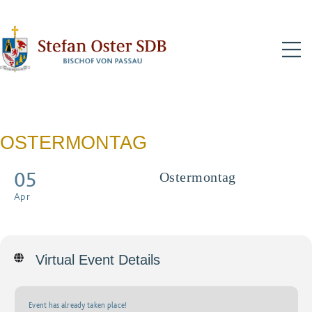
N
OSTERMONTAG
05
Ostermontag
Pontifikalgottesdienst mit
Apr
Live-Übertragung
Virtual Event Details
Event has already taken place!