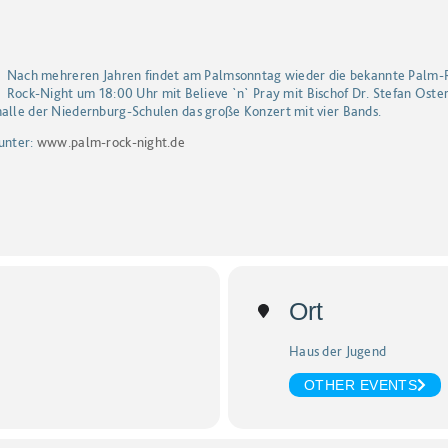
Nach mehreren Jahren findet am Palmsonntag wieder die bekannte Palm-Ro
Rock-Night um 18:00 Uhr mit Believe `n` Pray mit Bischof Dr. Stefan Oste
halle der Niedernburg-Schulen das große Konzert mit vier Bands.
 unter:
www.palm-rock-night.de
Ort
Haus der Jugend
OTHER EVENTS