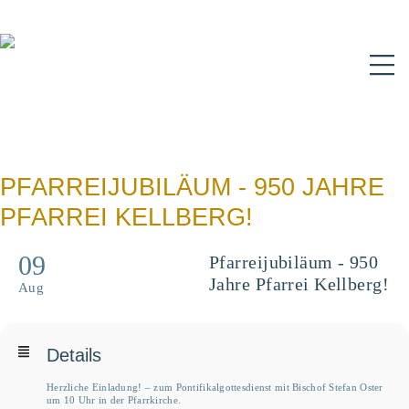
N
PFARREIJUBILÄUM - 950 JAHRE
PFARREI KELLBERG!
09
Pfarreijubiläum - 950
Jahre Pfarrei Kellberg!
Aug
Details
Herzliche Einladung! – zum Pontifikalgottesdienst mit Bischof Stefan Oster
um 10 Uhr in der Pfarrkirche.