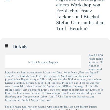
einem Workshop von
Erzbischof Franz
Lackner und Bischof
Stefan Oster unter dem
Titel "Berufen?"
Details
Rund 7.000
Jugendliche
© 2014 Michael Augsten
aus über 20
Nationen
singen und
klatschen im bunt erleuchteten Salzburger Dom. Wenn beim „Fest der Jugend“
vom
2. – 5. Juni
das prächtige, altehrwürdige Salzburger Gotteshaus mit
jugendlicher Begeisterung erfüllt wird, bröckelt das Bild einer alten, verstaubten
Kirche gewaltig. Bereits zum 18. Mal findet zu Pfingsten das „Fest der Jugend“
statt. Dieses Jahr feiert Bischof Dr. Stefan Oster SDB am Samstag, 11 Uhr, die
Heilige Messe. Am Nachmittag, um 15:30 Uhr, leitet er zusammen mit Erzbischof
Franz Lackner einen der über 100 Workshops. Das Thema des Workshops lautet:
Berufung zum Gottgeweihten Leben
. Um 17 Uhr findet eine Katechese und
Lobpreis mit Bischof Stefan Oster statt.
Für die Fahrt zum Fest der Jugend wird auch ein Bus aus dem Bistum Passau