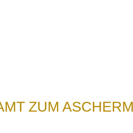
Ansprachen
Glauben erklärt
Wortmeldunge
LAMT ZUM ASCHER
ikalamt zum Aschermittwoch