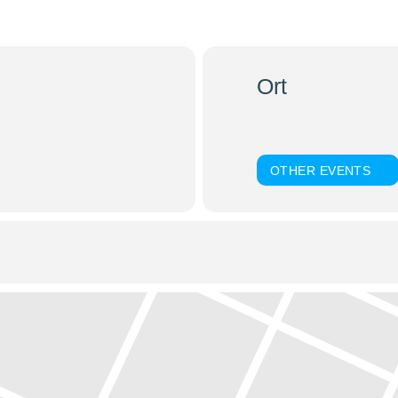
eauflegung
Ort
Dom St. Stephan
Domplatz, 94032 Passau
OTHER EVENTS