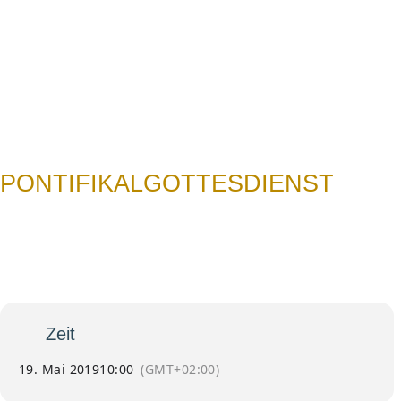
N
PONTIFIKALGOTTESDIENST
19
Pontifikalgottesdienst
Zum Abschluss der
Mai
Innenrenovierung
Zeit
19. Mai 2019
10:00
(GMT+02:00)