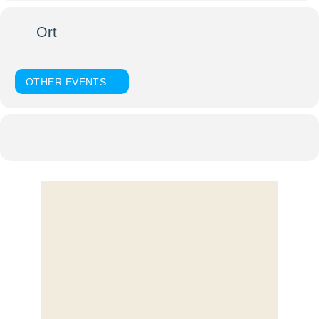
Ort
Pfarrkirche Wolfakirchen Mariä Himmelfahrt
OTHER EVENTS
Kalender
Google Kalender
KOMMENTIEREN
Du musst
angemeldet
sein, um einen