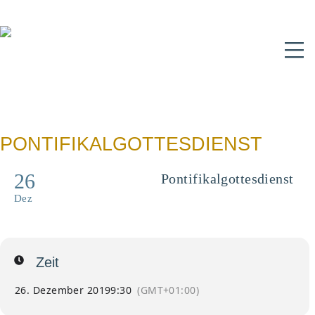
N
PONTIFIKALGOTTESDIENST
26
Pontifikalgottesdienst
Hochfest des Heiligen
Dez
Stephanus
Zeit
26. Dezember 2019
9:30
(GMT+01:00)