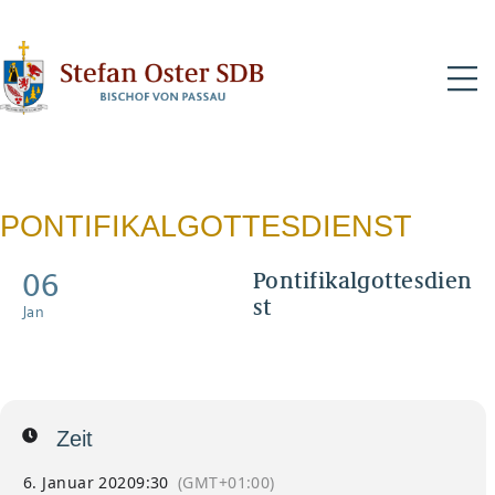
N
PONTIFIKALGOTTESDIENST
06
Pontifikalgottesdien
st
Jan
Fest der Erscheinung des
Herrn
Zeit
6. Januar 2020
9:30
(GMT+01:00)