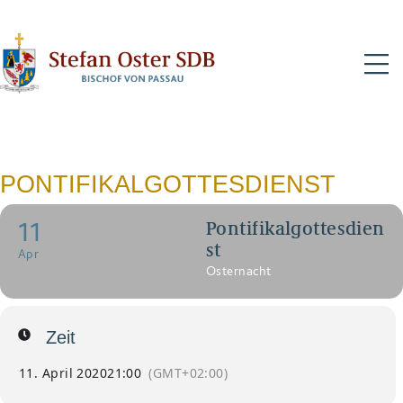
N
PONTIFIKALGOTTESDIENST
11
Pontifikalgottesdien
st
Apr
Osternacht
Zeit
11. April 2020
21:00
(GMT+02:00)