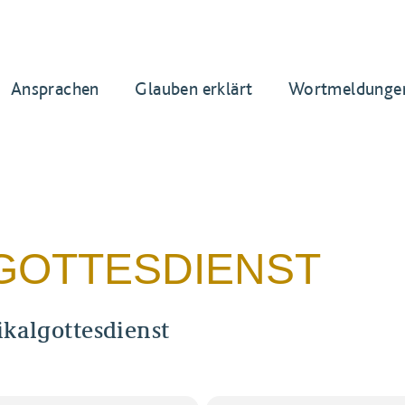
Ansprachen
Glauben erklärt
Wortmeldunge
GOTTESDIENST
ikalgottesdienst
ilian, Zweiter Patron des Bistums