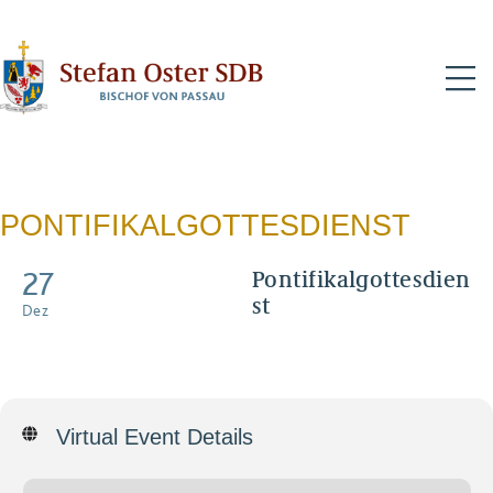
N
PONTIFIKALGOTTESDIENST
27
Pontifikalgottesdien
st
Dez
Mit Aussendung der
Sternsinger - Live-Übertragung
Virtual Event Details