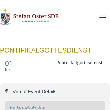
N
PONTIFIKALGOTTESDIENST
01
Pontifikalgottesdienst
Zum Jahresbeginn - mit Live-
Jan
Übertragung
Virtual Event Details
Event has already taken place!