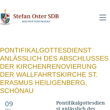
N
PONTIFIKALGOTTESDIENST
ANLÄSSLICH DES ABSCHLUSSES
DER KIRCHENRENOVIERUNG
DER WALLFAHRTSKIRCHE ST.
ERASMUS HEILIGENBERG,
SCHÖNAU
09
Pontifikalgottesdien
st anlässlich des
Okt