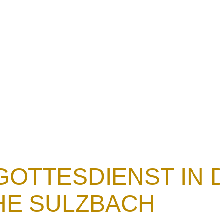
Ansprachen
Glauben erklärt
Wortmeldunge
GOTTESDIENST IN 
HE SULZBACH