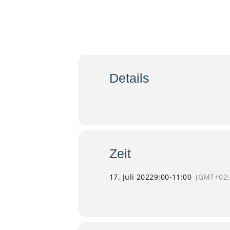
17
Pontifi
Jul
Details
Der Pontifikalgottesdienst mit Bischof
Zeit
17. Juli 2022
9:00
-
11:00
(GMT+02: