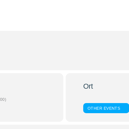
kalgottesdienst in der Pfarrkirche Sulzbac
 Stefan wird anlässlich des Abschlusses der Gesamtrenovierung von der Pfarr
Ort
Pfarrkirche Sulzbach am I
00)
OTHER EVENTS