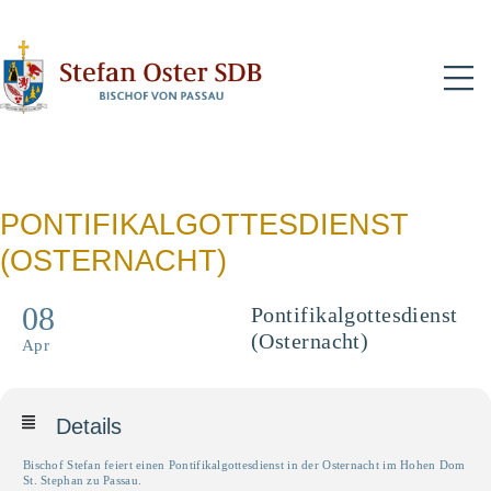
N
PONTIFIKALGOTTESDIENST
(OSTERNACHT)
08
Pontifikalgottesdienst
(Osternacht)
Apr
Details
Bischof Stefan feiert einen Pontifikalgottesdienst in der Osternacht im Hohen Dom
St. Stephan zu Passau.