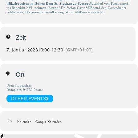
ti­fi­kal­re­qui­em im Hohen Dom St. Ste­phan zu Pas­sau
Abschied von Papst eme­ri­
tus Bene­dikt
XVI
. neh­men. Bischof Dr. Ste­fan Oster
SDB
wird den Got­tes­dienst
zele­brie­ren. Die gesam­te Bevöl­ke­rung ist zur Mit­fei­er eingeladen.
Zeit
7. Januar 2023
10:00
-
12:30
(GMT+01:00)
Ort
Dom St. Stephan
Domplatz, 94032 Passau
OTHER EVENTS
Kalender
Google Kalender