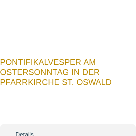
N
PONTIFIKALVESPER AM
OSTERSONNTAG IN DER
PFARRKIRCHE ST. OSWALD
16
Pontifikalvesper am
Ostersonntag in der
Apr
Pfarrkirche St. Oswald
Details