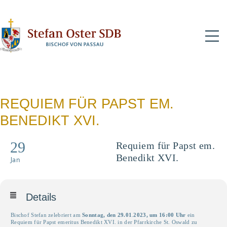
N
RE­QUI­EM FÜR PAPST EM.
BENEDIKT XVI.
29
Re­qui­em für Papst em.
Benedikt XVI.
Jan
Details
Bischof Stefan zelebriert am
Sonntag, den 29.01
.
2023
, um 16:00 Uhr
ein
Requiem für Papst eme­ri­tus Bene­dikt
XVI
. in der Pfarrkirche St. Oswald zu