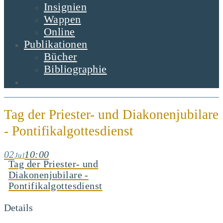
Insignien
Wappen
Online
Publikationen
Bücher
Bibliographie
Tag der Priester- und Diakonenjubilare
- Pontifikalgottesdienst
02
10:00
Jul
Tag der Priester- und
Diakonenjubilare -
Pontifikalgottesdienst
Details