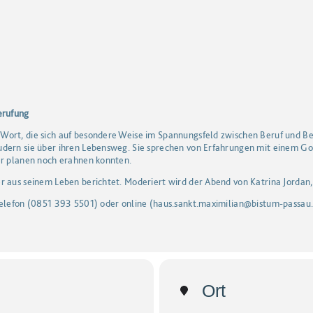
erufung
ort, die sich auf beson­de­re Wei­se im Span­nungs­feld zwi­schen Beruf und 
au­dern sie über ihren Lebens­weg. Sie spre­chen von Erfah­run­gen mit einem Go
r pla­nen noch erah­nen konnten.
r aus seinem Leben berichtet. Moderiert wird der Abend von Katrina Jordan, 
Telefon (0851 393 5501) oder online (haus.sankt.maximilian@bistum-passau.
Ort