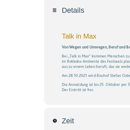
Details
Talk in Max
Von Wegen und Umwegen, Beruf und B
Bei ​
„
Talk in Max“ kom­men Men­schen zu W
im Rok­ko­ko-Ambi­en­te des Fest­saals pl
aus zu einem Leben beruft, das sie wede
Am 28.10.2021 wird Bischof Stefan Oste
Die Anmeldung ist bis 25. Oktober per 
Der Eintritt ist frei.
Zeit