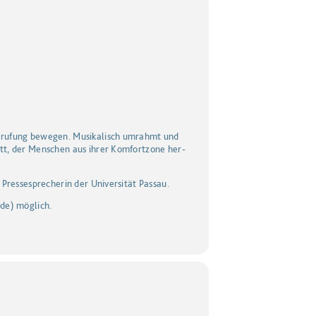
Beru­fung bewegen. Musi­ka­lisch umrahmt und
tt, der Men­schen aus ihrer Kom­fort­zo­ne her­
Pressesprecherin der Universität Passau.
de) möglich.