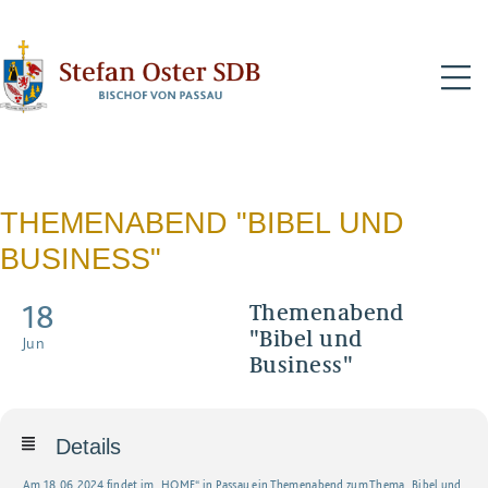
N
THEMENABEND "BIBEL UND
BUSINESS"
18
Themenabend
"Bibel und
Jun
Business"
Details
Am 18.06.2024 findet im „HOME“ in Passau ein Themenabend zum Thema „Bibel und