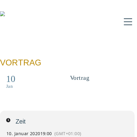
N
VORTRAG
10
Vortrag
"Gott ohne Volk"
Jan
Zeit
10. Januar 2020
19:00
(GMT+01:00)