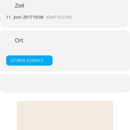
Zeit
11. Juni 2017
10:00
(GMT+02:00)
Ort
Dreifaltigkeitswallfahrtskirche zum Brudersbrunn
OTHER EVENTS
Kalender
Google Kalender