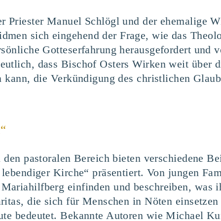
r Pries­ter Manu­el Schlögl und der ehe­ma­li­ge Wie
id­men sich ein­ge­hend der Fra­ge, wie das Theo­lo
­sön­li­che Got­tes­er­fah­rung her­aus­ge­for­dert und
deut­lich, dass Bischof Osters Wir­ken weit über di
en kann, die Ver­kün­di­gung des christ­li­chen Gla
.
n“
n den pas­to­ra­len Bereich bie­ten ver­schie­de­ne Be
 leben­di­ger Kir­che“ prä­sen­tiert. Von jun­gen Fami
 Maria­hilf­berg ein­fin­den und beschrei­ben, was 
ari­tas, die sich für Men­schen in Nöten ein­set­zen
­te bedeu­tet. Bekann­te Autoren wie Micha­el Kum