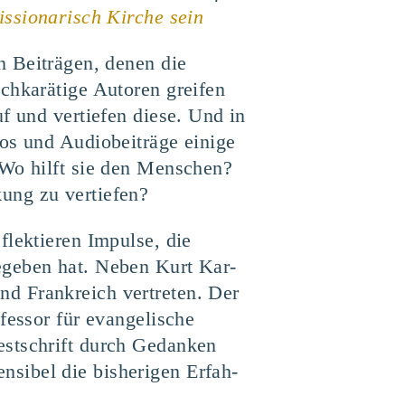
ssionarisch Kirche sein
n Bei­trä­gen, denen die
­ka­rä­ti­ge Autoren grei­fen
f und ver­tie­fen die­se. Und in
­os und Audio­bei­trä­ge eini­ge
? Wo hilft sie den Men­schen?
­kung zu vertiefen?
lek­tie­ren Impul­se, die
ge­ge­ben hat. Neben Kurt Kar­
nd Frank­reich ver­tre­ten. Der
fes­sor für evan­ge­li­sche
Fest­schrift durch Gedan­ken
­si­bel die bis­he­ri­gen Erfah­