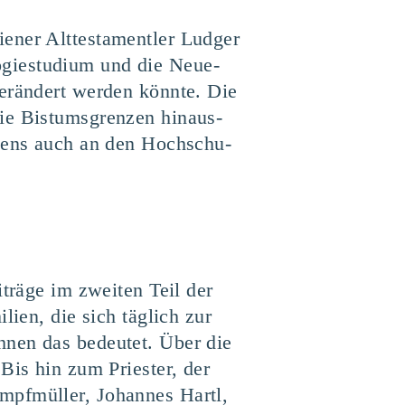
­ner Alt­tes­ta­ment­ler Lud­ger
­gie­stu­di­um und die Neue­
 ver­än­dert wer­den könn­te. Die
e Bis­tums­gren­zen hin­aus­
u­bens auch an den Hoch­schu­
i­trä­ge im zwei­ten Teil der
­li­en, die sich täg­lich zur
ihnen das bedeu­tet. Über die
 Bis hin zum Pries­ter, der
pf­mül­ler, Johan­nes Hartl,