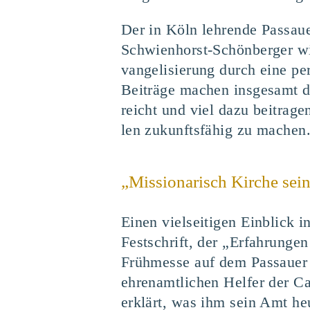
Der in Köln leh­ren­de Pas­sau­e
Schwi­en­horst-Schön­ber­ger w
van­ge­li­sie­rung durch eine per
Bei­trä­ge machen ins­ge­samt 
reicht und viel dazu bei­tra­g
len zukunfts­fä­hig zu machen
„
Mis­sio­na­risch Kir­che sei
Einen viel­sei­ti­gen Ein­blick i
Fest­schrift, der ​
„
Erfah­run­gen
Früh­mes­se auf dem Pas­sau­er
ehren­amt­li­chen Hel­fer der C
erklärt, was ihm sein Amt heu