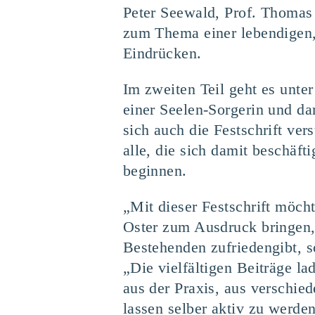
Peter See­wald, Prof. Tho­mas 
zum The­ma einer leben­di­gen, 
Ein­drü­cken.
Im zwei­ten Teil geht es unter
einer See­len-Sor­ge­rin und da
sich auch die Fest­schrift ver­
alle, die sich damit beschäf­ti
beginnen.
„Mit die­ser Fest­schrift möch
Oster zum Aus­druck brin­gen, 
Bestehen­den zufrie­den­gibt, s
„Die viel­fäl­ti­gen Bei­trä­ge
aus der Pra­xis, aus ver­schie­
las­sen sel­ber aktiv zu wer­d