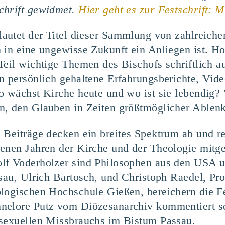
chrift gewidmet.
Hier geht es zur Festschrift:
Mi
lau­tet der Titel die­ser Samm­lung von zahl­rei­che
 in eine unge­wis­se Zukunft ein Anlie­gen ist. Hoch
 Teil wich­ti­ge The­men des Bischofs schrift­lich au
per­sön­lich gehal­te­ne Erfah­rungs­be­rich­te, Vide
. Wo wächst Kir­che heu­te und wo ist sie leben­dig
n, den Glau­ben in Zei­ten größt­mög­li­cher Ablen
n Bei­trä­ge decken ein brei­tes Spek­trum ab und ref
e­nen Jah­ren der Kir­che und der Theo­lo­gie mit­
f Voder­hol­zer sind Phi­lo­so­phen aus den
USA
u
s­sau, Ulrich Bar­to­sch, und Chris­toph Rae­del, Pro­
­lo­gi­schen Hoch­schu­le Gie­ßen, berei­chern die 
­lo­re Putz vom Diö­ze­san­ar­chiv kom­men­tiert sen
 sexu­el­len Miss­brauchs im Bis­tum Pas­sau.