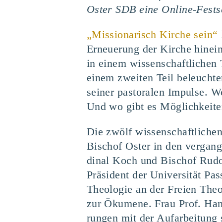
Oster SDB eine Online-Fests
„
Mis­sio­na­risch Kir­che sein“
Erneue­rung der Kir­che hin­ein
in einem wis­sen­schaft­li­chen
einem zwei­ten Teil beleuch­ten 
sei­ner pas­to­ra­len Impul­se
Und wo gibt es Mög­lich­kei­te
Die zwölf wis­sen­schaft­li­che
Bischof Oster in den ver­gan­g
di­nal Koch und Bischof Rudol
Prä­si­dent der Uni­ver­si­tät Pa
Theo­lo­gie an der Frei­en Theo
zur Öku­me­ne. Frau Prof. Han­ne
run­gen mit der Auf­ar­bei­tung