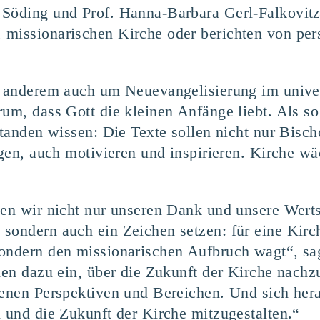
Söding und Prof. Han­na-Bar­ba­ra Gerl-Fal­ko­vit
mis­sio­na­ri­schen Kir­che oder berich­ten von per­s
 ande­rem auch um Neue­van­ge­li­sie­rung im uni­ve
r­um, dass Gott die klei­nen Anfän­ge liebt. Als sol­
stan­den wis­sen: Die Tex­te sol­len nicht nur Bisch
­gen, auch moti­vie­ren und inspi­rie­ren. Kir­che 
­ten wir nicht nur unse­ren Dank und unse­re Wert­
son­dern auch ein Zei­chen set­zen: für eine Kir­
on­dern den mis­sio­na­ri­schen Auf­bruch wagt“, sag
 laden dazu ein, über die Zukunft der Kir­che nach­z
de­nen Per­spek­ti­ven und Berei­chen. Und sich her­a
en und die Zukunft der Kir­che mitzugestalten.“