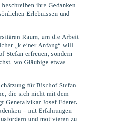
z beschrei­ben ihre Gedan­ken
ön­li­chen Erleb­nis­sen und
r­si­tä­ren Raum, um die Arbeit
cher ​
„
klei­ner Anfang“ will
of Ste­fan erfreu­en, son­dern
wächst, wo Gläu­bi­ge etwas
schät­zung für Bischof Ste­fan
che, die sich nicht mit dem
t Gene­ral­vi­kar Josef Ede­rer.
u­den­ken – mit Erfah­run­gen
us­for­dern und moti­vie­ren zu