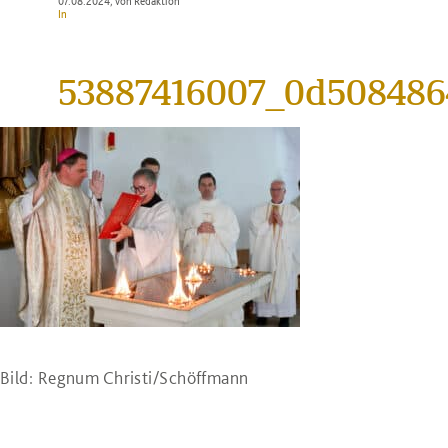
07.08.2024
, von Redaktion
In
53887416007_0d508486
Bild: Regnum Christi/Schöffmann