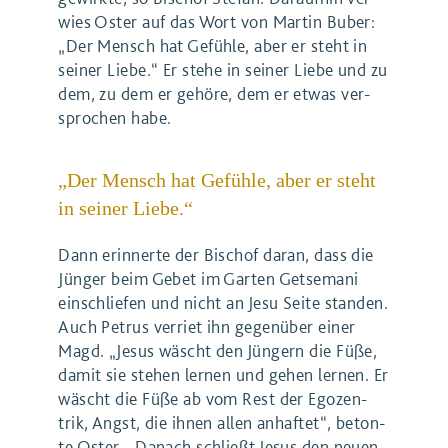
wies Oster auf das Wort von Mar­tin Buber: ​
„
Der Mensch hat Gefüh­le, aber er steht in
sei­ner Lie­be.“ Er ste­he in sei­ner Lie­be und zu
dem, zu dem er gehö­re, dem er etwas ver­
spro­chen habe.
„
Der Mensch hat Gefüh­le, aber er steht
in sei­ner Lie­be.“
Dann erin­ner­te der Bischof dar­an, dass die
Jün­ger beim Gebet im Gar­ten Get­se­ma­ni
ein­schlie­fen und nicht an Jesu Sei­te stan­den.
Auch Petrus ver­riet ihn gegen­über einer
Magd. ​
„
Jesus wäscht den Jün­gern die Füße,
damit sie ste­hen ler­nen und gehen ler­nen. Er
wäscht die Füße ab vom Rest der Ego­zen­
trik, Angst, die ihnen allen anhaf­tet“, beton­
te Oster. ​
„
Danach schließt Jesus den neu­en