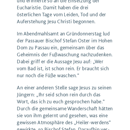
und erinnerte so an die Einsetzung der
Eucharistie. Damit haben die drei
österlichen Tage vom Leiden, Tod und der
Auferstehung Jesu Christi begonnen.
Im Abend­mahl­samt an Grün­don­ners­tag lud
der Pas­sau­er Bischof Ste­fan Oster im Hohen
Dom zu Pas­sau ein, gemein­sam über das
Geheim­nis der Fuß­wa­schung nach­zu­den­ken.
Dabei griff er die Aus­sa­ge Jesu auf: ​
„
Wer
vom Bad ist, ist schon rein. Er braucht sich
nur noch die Füße waschen.“
An einer ande­ren Stel­le sage Jesus zu sei­nen
Jün­gern: ​
„
Ihr seid schon rein durch das
Wort, das ich zu euch gespro­chen habe.“
Durch die gemein­sa­me Wan­der­schaft hät­ten
sie von ihm gelernt und gese­hen, was eine
gewis­sen Atmo­sphä­re des ​
„
Hei­ler-wer­dens“
gewirk­te, so Bischof Ste­fan. Dar­auf­hin ver­