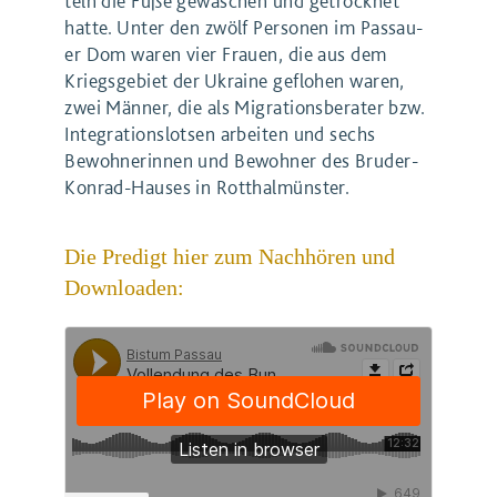
teln die Füße gewa­schen und getrock­net
hat­te. Unter den zwölf Per­so­nen im Pas­sau­
er Dom waren vier Frau­en, die aus dem
Kriegs­ge­biet der Ukrai­ne geflo­hen waren,
zwei Män­ner, die als Migra­ti­ons­be­ra­ter bzw.
Inte­gra­ti­ons­lot­sen arbei­ten und sechs
Bewoh­ne­rin­nen und Bewoh­ner des Bru­der-
Kon­rad-Hau­ses in Rotthalmünster.
Die Predigt hier zum Nachhören und
Downloaden: