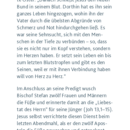
Bund in sei­nem Blut. Dort­hin hat es ihn sein
gan­zes Leben hin­ge­zo­gen, wohin ihn der
Vater durch die übels­ten Abgrün­de von
Schmerz und Not hin­durch­ge­hen ließ. Es
war sei­ne Sehn­sucht, sich mit den Men­
schen in der Tie­fe zu ver­bün­den – so, dass
sie es nicht nur im Kopf ver­ste­hen, son­dern
im Her­zen haben. Er setzt sein Leben ein bis
zum letz­ten Bluts­trop­fen und gibt es den
Sei­nen, weil er mit ihnen Ver­bin­dung haben
will von Herz zu Herz.“
Im Anschluss an sei­ne Pre­digt wusch
Bischof Ste­fan zwölf Frau­en und Män­nern
die Füße und erin­ner­te damit an die ​
„
Lie­bes­
tat des Herrn“ für sei­ne Jün­ger (Joh
13
,
1
−
15
).
Jesus selbst ver­rich­te­te die­sen Dienst beim
letz­ten Abend­mahl, als er den zwölf Apos­