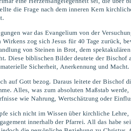
primär eine Herzensangelegenheit sei, die über b
tellte die Frage nach dem inneren Kern kirchlich
t.
gungen war das Evangelium von der Versuchung
n Wirkens zog sich Jesus für 40 Tage zurück, b
wandlung von Steinen in Brot, dem spektakulär
. Diese biblischen Bilder deutete der Bischof
materielle Sicherheit, Anerkennung und Macht.
ich auf Gott bezog. Daraus leitete der Bischof d
ehme. Alles, was zum absoluten Maßstab werde
rfnisse wie Nahrung, Wertschätzung oder Einflu
öpfe sich nicht im Wissen über kirchliche Lehre
gagement innerhalb der Pfarrei. All das habe se
jedoch die persönliche Beziehung zu Christus. 