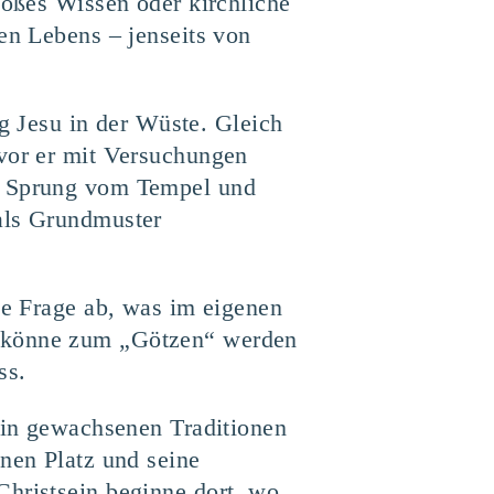
loßes Wissen oder kirchliche
en Lebens – jenseits von
 Jesu in der Wüste. Gleich
evor er mit Versuchungen
en Sprung vom Tempel und
 als Grundmuster
ie Frage ab, was im eigenen
, könne zum „Götzen“ werden
ss.
, in gewachsenen Traditionen
inen Platz und seine
Christsein beginne dort, wo