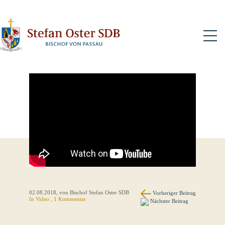
N
02.08.2018
, von Bischof Stefan Oster SDB
Vorheriger Beitrag
In Video , 1 Kommentar
Nächster Beitrag