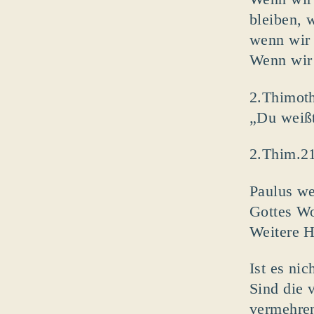
bleiben, 
wenn wir 
Wenn wir 
2.Thimot
„Du weißt
2.Thim.2
Paulus we
Gottes Wor
Weitere H
Ist es nic
Sind die 
vermehren