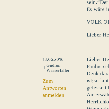
sein.“Der
Es wäre i
VOLK OH
Lieber He
Lieber He
13.06.2016
Gudrun
Paulus sc
Wasserfaller
Denk dara
ist;so la
Zum
gefesselt
Antworten
Auserwähl
anmelden
Herrlichk
Wenn wir 