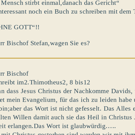
 Mensch stirbt einmal,danach das Gericht“
nteressant noch ein Buch zu schreiben mit dem T
NE GOTT“!!
rr Bischof Stefan,wagen Sie es?
rr Bischof
hreibt im2.Thimotheus2, 8 bis12
n dass Jesus Christus der Nachkomme Davids, 
utet mein Evangelium, für das ich zu leiden habe
 bin;aber das Wort ist nicht gefesselt. Das Alles
ten Willen damit auch sie das Heil in Christus
eit erlangen.Das Wort ist glaubwürdig…..
mit Christus gestorben sind,werden wir mit ih