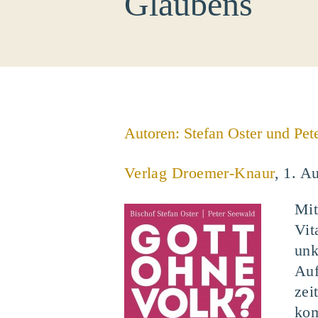
Glaubens
Autoren: Stefan Oster und Pet
Verlag Droemer-Knaur
, 1. A
Mit
Vit
unk
Auf
zei
kom