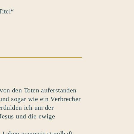
itel“
von den Toten auferstanden
 und sogar wie ein Verbrecher
 erdulden ich um der
 Jesus und die ewige
m Leben.wennwir standhaft