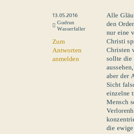
Alle Gläu
13.05.2016
Gudrun
den Orden
Wasserfaller
nur eine 
Christi s
Zum
Christen 
Antworten
sollte di
anmelden
aussehen
aber der 
Sicht fal
einzelne 
Mensch se
Verlorenh
konzentri
die ewige