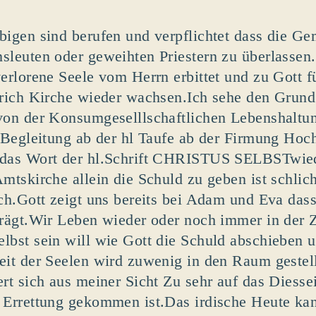
bigen sind berufen und verpflichtet dass die Ge
sleuten oder geweihten Priestern zu überlassen
verlorene Seele vom Herrn erbittet und zu Gott 
prich Kirche wieder wachsen.Ich sehe den Grund 
von der Konsumgeselllschaftlichen Lebenshaltung
e Begleitung ab der hl Taufe ab der Firmung Hoc
,das Wort der hl.Schrift CHRISTUS SELBSTwied
Amtskirche allein die Schuld zu geben ist schlic
sch.Gott zeigt uns bereits bei Adam und Eva das
trägt.Wir Leben wieder oder noch immer in der Z
lbst sein will wie Gott die Schuld abschieben 
eit der Seelen wird zuwenig in den Raum gestel
ert sich aus meiner Sicht Zu sehr auf das Diesse
 Errettung gekommen ist.Das irdische Heute ka