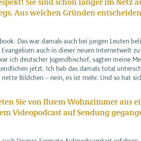
espekt! Sie sind schon länger im Netz 
s. Aus welchen Gründen entscheiden S
book. Das war damals auch bei jungen Leuten bel
s Evangelium auch in dieser neuen Internetwelt z
r ich deutscher Jugendbischof, sagten meine Medi
gendlichen jetzt. Ich hab das damals total untersch
 nette Bildchen – nein, es ist mehr. Und so hat si
rteten Sie von Ihrem Wohnzimmer aus e
nem Videopodcast auf Sendung gegangen
s auch längere Formate Aufmerksamkeit erfahren.