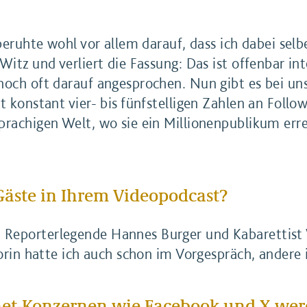
 beruhte wohl vor allem darauf, dass ich dabei sel
Witz und verliert die Fassung: Das ist offenbar int
 noch oft darauf angesprochen. Nun gibt es bei u
t konstant vier- bis fünfstelligen Zahlen an Follo
prachigen Welt, wo sie ein Millionenpublikum err
Gäste in Ihrem Videopodcast?
Reporterlegende Hannes Burger und Kabarettist 
torin hatte ich auch schon im Vorgespräch, andere 
net-Konzernen wie Facebook und X wer