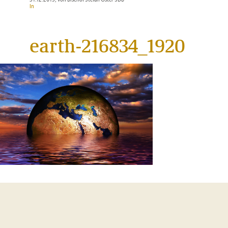
In
earth-216834_1920