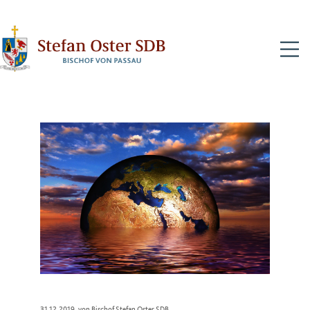
N
31.12.2019
, von Bischof Stefan Oster SDB