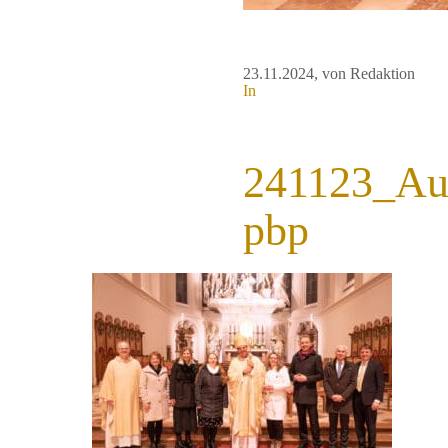
23.11.2024
, von Redaktion
In
241123_Aus
pbp