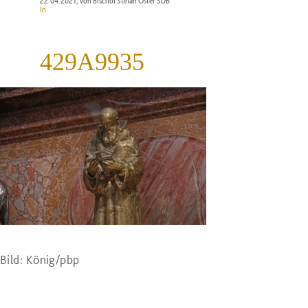
22.04.2021
, von Bischof Stefan Oster SDB
In
429A9935
Bild: König/pbp