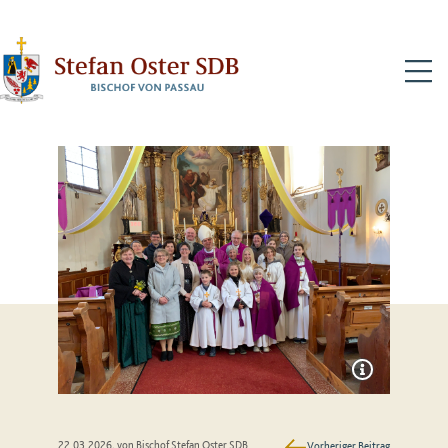
N
22.03.2026
, von Bischof Stefan Oster SDB
Vorheriger Beitrag