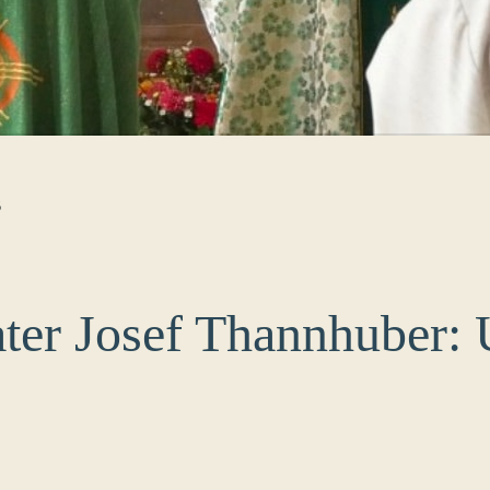
B
ater Josef Thannhuber: