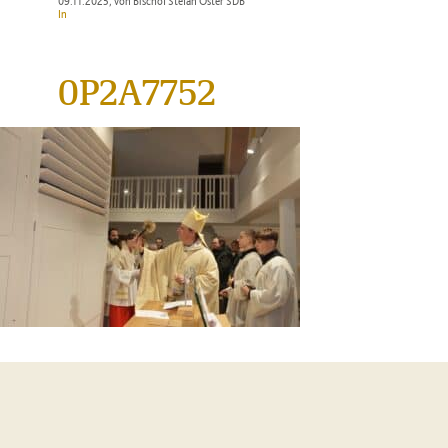
09.11.2025
, von Bischof Stefan Oster SDB
In
0P2A7752