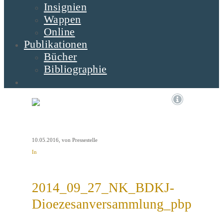
Insignien
Wappen
Online
Publikationen
Bücher
Bibliographie
10.05.2016
, von Pressestelle
In
2014_09_27_NK_BDKJ-
Dioezesanversammlung_pbp