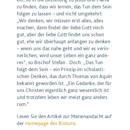
zu finden, dass wir lernen, das Tun dem Sein
folgen zu lassen – und nicht umgekehrt:
„
Wir den­ken, wir müs­sen erst alles, alles
machen, dann fin­det der lie­be Gott mich
gut, aber der lie­be Gott fin­det uns schon
gut, ehe wir über­haupt anfan­gen zu den­ken
– wenn uns das nahe geht und wir es ver­in­
ner­li­chen, wird unser Leben ein ganz ande­
res“, so Bischof Ste­fan . Doch:
„
Das Tun
folgt dem Sein – ein Prin­zip im scho­las­ti­
schen Den­ken, das durch Tho­mas von Aquin
bekannt gewor­den ist. ​
„
Ein Gedan­ke, der für
uns Chris­ten eigent­lich ganz wesent­lich ist
und trotz­dem leben wir meist ganz anders
rum.”
Lesen Sie den Artikel zur Marienandacht auf
der
Homepage des Bistums.